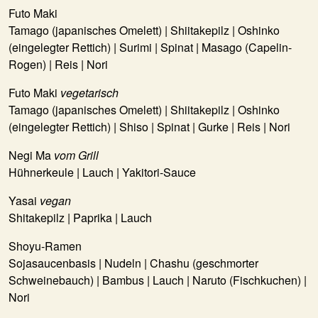
Futo Maki
Tamago (japanisches Omelett) | Shiitakepilz | Oshinko
(eingelegter Rettich) | Surimi | Spinat | Masago (Capelin-
Rogen) | Reis | Nori
Futo Maki
vegetarisch
Tamago (japanisches Omelett) | Shiitakepilz | Oshinko
(eingelegter Rettich) | Shiso | Spinat | Gurke | Reis | Nori
Negi Ma
vom Grill
Hühnerkeule | Lauch | Yakitori-Sauce
Yasai
vegan
Shitakepilz | Paprika | Lauch
Shoyu-Ramen
Sojasaucenbasis | Nudeln | Chashu (geschmorter
Schweinebauch) | Bambus | Lauch | Naruto (Fischkuchen) |
Nori