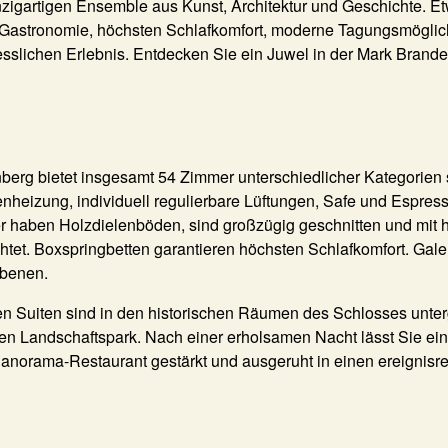
zigartigen Ensemble aus Kunst, Architektur und Geschichte. E
r Gastronomie, höchsten Schlafkomfort, moderne Tagungsmöglic
sslichen Erlebnis. Entdecken Sie ein Juwel in der Mark Brand
erg bietet insgesamt 54 Zimmer unterschiedlicher Kategorien 
heizung, individuell regulierbare Lüftungen, Safe und Espre
r haben Holzdielenböden, sind großzügig geschnitten und mit
erichtet. Boxspringbetten garantieren höchsten Schlafkomfort. G
Ebenen.
n Suiten sind in den historischen Räumen des Schlosses unter
en Landschaftspark. Nach einer erholsamen Nacht lässt Sie ein
anorama-Restaurant gestärkt und ausgeruht in einen ereignisre