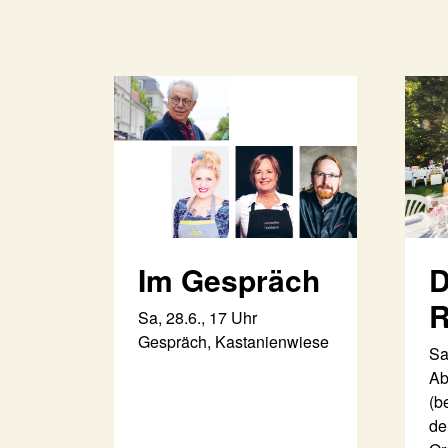
Im Gespräch
D
R
Sa, 28.6., 17 Uhr
Gespräch, Kastanienwiese
Sa
Ab
(b
de