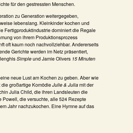
ichte für den gestressten Menschen.
ration zu Generation weitergegeben,
lweise lebenslang. Kleinkinder kochen und
e Fertigproduktindustrie dominiert die Regale
ehmung von ihrem Produktionsprozess
nft oft kaum noch nachvollziehbar. Andererseits
nde Gerichte werden im Netz präsentiert,
olenghis
Simple
und Jamie Olivers
15 Minuten
 eine neue Lust am Kochen zu geben. Aber wie
 die großartige Komödie
Julie & Julia
mit der
hin Julia Child, die ihren Landsleuten die
 Powell, die versuchte, alle 524 Rezepte
inem Jahr nachzukochen. Eine Hymne auf das