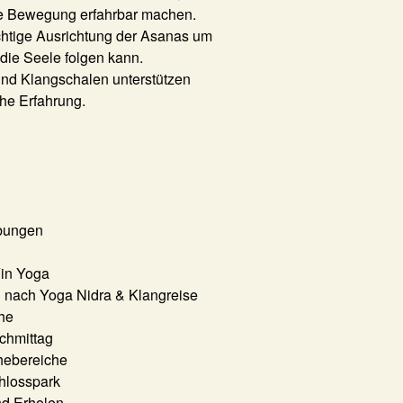
te Bewegung erfahrbar machen.
ichtige Ausrichtung der Asanas um
die Seele folgen kann.
nd Klangschalen unterstützen
che Erfahrung.
bungen
Yin Yoga
g nach Yoga Nidra & Klangreise
he
chmittag
hebereiche
chlosspark
d Erholen