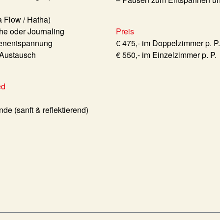
 Flow / Hatha)
he oder Journaling
Preis
efenentspannung
€ 475,- im Doppelzimmer p. P.
 Austausch
€ 550,- im Einzelzimmer p. P.
ed
e (sanft & reflektierend)