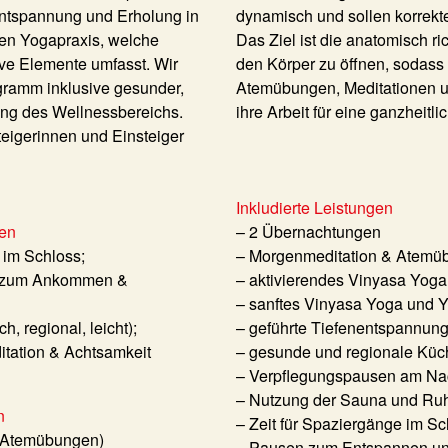
 Entspannung und Erholung in
dynamisch und sollen korrek
hen Yogapraxis, welche
Das Ziel ist die anatomisch r
ive Elemente umfasst. Wir
den Körper zu öffnen, sodass 
ramm inklusive gesunder,
Atemübungen, Meditationen u
ung des Wellnessbereichs.
ihre Arbeit für eine ganzheitli
teigerinnen und Einsteiger
Inkludierte Leistungen
sen
– 2 Übernachtungen
 im Schloss;
– Morgenmeditation & Atemü
e zum Ankommen &
– aktivierendes Vinyasa Yoga
– sanftes Vinyasa Yoga und 
, regional, leicht);
– geführte Tiefenentspannun
tation & Achtsamkeit
– gesunde und regionale Küc
– Verpflegungspausen am Na
– Nutzung der Sauna und Ru
n
– Zeit für Spaziergänge im S
(Atemübungen)
– Pausen zum Entspannen un