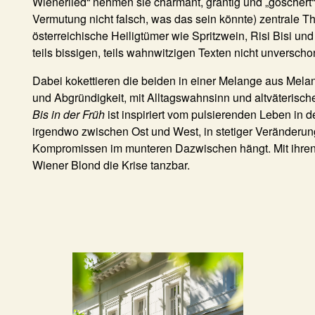
Wienerlied“ nehmen sie charmant, grantig und „goschert“
Vermutung nicht falsch, was das sein könnte) zentrale T
österreichische Heiligtümer wie Spritzwein, Risi Bisi und
teils bissigen, teils wahnwitzigen Texten nicht unverscho
Dabei kokettieren die beiden in einer Melange aus Mela
und Abgründigkeit, mit Alltagswahnsinn und altväterisch
Bis in der Früh
ist inspiriert vom pulsierenden Leben in d
irgendwo zwischen Ost und West, in stetiger Veränderu
Kompromissen im munteren Dazwischen hängt. Mit ihre
Wiener Blond die Krise tanzbar.