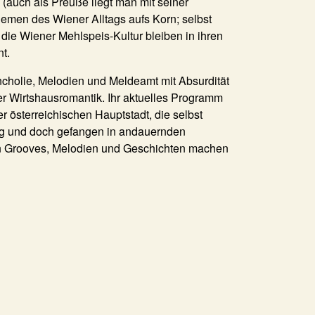
 (auch als Preuße liegt man mit seiner
hemen des Wiener Alltags aufs Korn; selbst
 die Wiener Mehlspeis-Kultur bleiben in ihren
nt.
ncholie, Melodien und Meldeamt mit Absurdität
er Wirtshausromantik. Ihr aktuelles Programm
er österreichischen Hauptstadt, die selbst
ng und doch gefangen in andauernden
n Grooves, Melodien und Geschichten machen