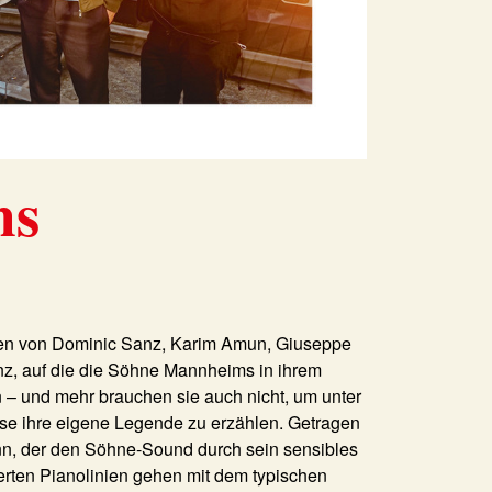
ms
men von
Dominic Sanz
,
Karim Amun
,
Giuseppe
nz, auf die die
Söhne Mannheims
in ihrem
n – und mehr brauchen sie auch nicht, um unter
e ihre eigene Legende zu erzählen. Getragen
nn
, der den Söhne-Sound durch sein sensibles
nierten Pianolinien gehen mit dem typischen