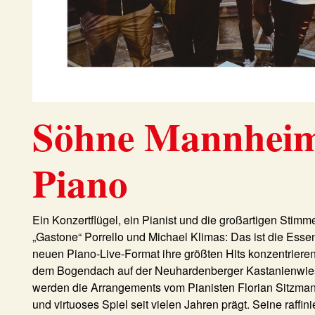
Söhne Mannhei
Piano
Ein Konzertflügel, ein Pianist und die großartigen Stim
„Gastone“ Porrello
und
Michael Klimas
: Das ist die Esse
neuen Piano-Live-Format ihre größten Hits konzentriere
dem Bogendach auf der Neuhardenberger Kastanienwies
werden die Arrangements vom Pianisten
Florian Sitzma
und virtuoses Spiel seit vielen Jahren prägt. Seine raffi