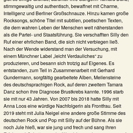
stimmgewaltig und authentisch, bewaffnet mit Charme,
Intelligenz und Berliner Großschnauze. Hinzu kamen große
Rocksongs, schöne Titel mit subtilen, poetischen Texten,
die dem wahren Leben der Menschen weit näherstanden
als die Partei- und Staatsführung. Sie verschafften Silly den
Ruf einer ehrlichen Band, die sich nicht verbiegen ließ.
Nach der Wende widerstand man der Versuchung, mit
einem Münchner Label „leicht Verdauliches“ zu
produzieren, und besann sich trotzig auf Eigenes. Es
entstanden, zum Teil in Zusammenarbeit mit Gerhard
Gundermann, sorgfältig gearbeitete Alben, Meilensteine
des deutschsprachigen Rock, auf deren zweitem Tamara
Danz schon ihre Diagnose Brustkrebs kannte. 1996 starb
sie mit nur 43 Jahren. Von 2007 bis 2018 hatte Silly mit
Anna Loos eine würdige Nachfolgerin als Frontfrau. Seit
2019 steht mit
Julia Neigel
eine andere große Stimme des
deutschen Rock und Pop mit Silly auf der Bühne. Als sie
noch Jule hieß, war sie jung und frech und sang ihren