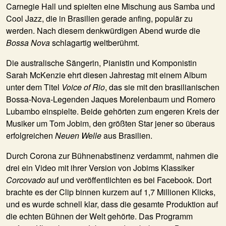
Carnegie Hall und spielten eine Mischung aus Samba und
Cool Jazz, die in Brasilien gerade anfing, populär zu
werden. Nach diesem denkwürdigen Abend wurde die
Bossa Nova
schlagartig weltberühmt.
Die australische Sängerin, Pianistin und Komponistin
Sarah McKenzie
ehrt diesen Jahrestag mit einem Album
unter dem Titel
Voice of Rio
, das sie mit den brasilianischen
Bossa-Nova-Legenden
Jaques Morelenbaum
und
Romero
Lubambo
einspielte. Beide gehörten zum engeren Kreis der
Musiker um Tom Jobim, den größten Star jener so überaus
erfolgreichen
Neuen Welle
aus Brasilien.
Durch Corona zur Bühnenabstinenz verdammt, nahmen die
drei ein Video mit ihrer Version von Jobims Klassiker
Corcovado
auf und veröffentlichten es bei Facebook. Dort
brachte es der Clip binnen kurzem auf 1,7 Millionen Klicks,
und es wurde schnell klar, dass die gesamte Produktion auf
die echten Bühnen der Welt gehörte. Das Programm