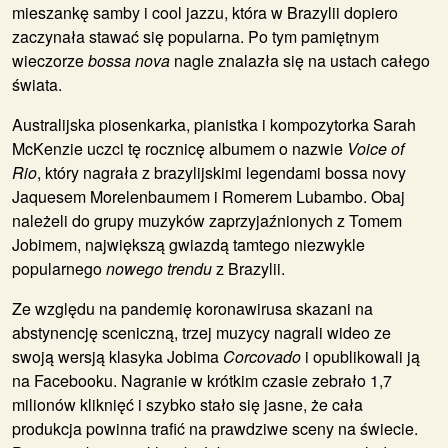
mieszankę samby i cool jazzu, która w Brazylii dopiero
zaczynała stawać się popularna. Po tym pamiętnym
wieczorze
bossa nova
nagle znalazła się na ustach całego
świata.
Australijska piosenkarka, pianistka i kompozytorka
Sarah
McKenzie
uczci tę rocznicę albumem o nazwie
Voice of
Rio
, który nagrała z brazylijskimi legendami bossa novy
Jaquesem Morelenbaumem
i
Romerem Lubambo
. Obaj
należeli do grupy muzyków zaprzyjaźnionych z Tomem
Jobimem, największą gwiazdą tamtego niezwykle
popularnego
nowego trendu
z Brazylii.
Ze względu na pandemię koronawirusa skazani na
abstynencję sceniczną, trzej muzycy nagrali wideo ze
swoją wersją klasyka Jobima
Corcovado
i opublikowali ją
na Facebooku. Nagranie w krótkim czasie zebrało 1,7
milionów kliknięć i szybko stało się jasne, że cała
produkcja powinna trafić na prawdziwe sceny na świecie.