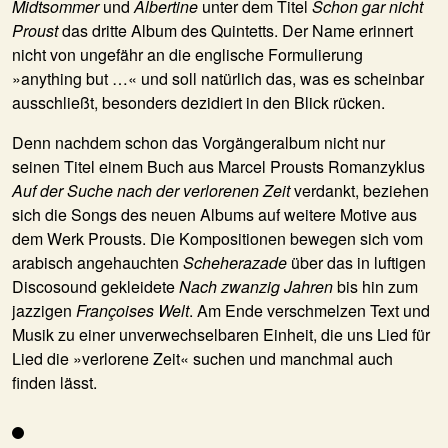
Midtsommer
und
Albertine
unter dem Titel
Schon gar nicht
Proust
das dritte Album des Quintetts. Der Name erinnert
nicht von ungefähr an die englische Formulierung
»anything but …« und soll natürlich das, was es scheinbar
ausschließt, besonders dezidiert in den Blick rücken.
Denn nachdem schon das Vorgängeralbum nicht nur
seinen Titel einem Buch aus Marcel Prousts Romanzyklus
Auf der Suche nach der verlorenen Zeit
verdankt, beziehen
sich die Songs des neuen Albums auf weitere Motive aus
dem Werk Prousts. Die Kompositionen bewegen sich vom
arabisch angehauchten
Scheherazade
über das in luftigen
Discosound gekleidete
Nach zwanzig Jahren
bis hin zum
jazzigen
Françoises Welt
. Am Ende verschmelzen Text und
Musik zu einer unverwechselbaren Einheit, die uns Lied für
Lied die »verlorene Zeit« suchen und manchmal auch
finden lässt.