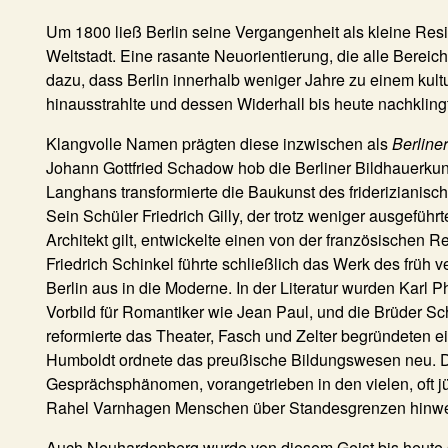
Um 1800 ließ Berlin seine Vergangenheit als kleine Resi
Weltstadt. Eine rasante Neuorientierung, die alle Bereich
dazu, dass Berlin innerhalb weniger Jahre zu einem kul
hinausstrahlte und dessen Widerhall bis heute nachklingt
Klangvolle Namen prägten diese inzwischen als
Berliner
Johann Gottfried Schadow hob die Berliner Bildhauerkun
Langhans transformierte die Baukunst des friderizianis
Sein Schüler Friedrich Gilly, der trotz weniger ausgeführ
Architekt gilt, entwickelte einen von der französischen Rev
Friedrich Schinkel führte schließlich das Werk des früh v
Berlin aus in die Moderne. In der Literatur wurden Karl 
Vorbild für Romantiker wie Jean Paul, und die Brüder Sch
reformierte das Theater, Fasch und Zelter begründeten e
Humboldt ordnete das preußische Bildungswesen neu. Dab
Gesprächsphänomen, vorangetrieben in den vielen, oft j
Rahel Varnhagen Menschen über Standesgrenzen hinw
Auch Neuhardenberg wurde von diesem Geist bis heute si