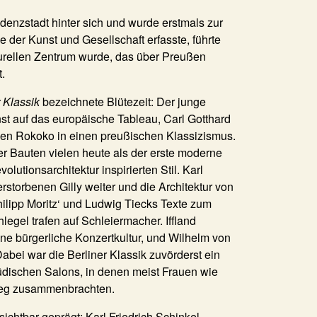
denzstadt hinter sich und wurde erstmals zur
e der Kunst und Gesellschaft erfasste, führte
turellen Zentrum wurde, das über Preußen
.
 Klassik
bezeichnete Blütezeit: Der junge
st auf das europäische Tableau, Carl Gotthard
chen Rokoko in einen preußischen Klassizismus.
ter Bauten vielen heute als der erste moderne
olutionsarchitektur inspirierten Stil. Karl
erstorbenen Gilly weiter und die Architektur von
Philipp Moritz‘ und Ludwig Tiecks Texte zum
legel trafen auf Schleiermacher. Iffland
ine bürgerliche Konzertkultur, und Wilhelm von
ei war die Berliner Klassik zuvörderst ein
üdischen Salons, in denen meist Frauen wie
eg zusammenbrachten.
chtbar geprägt: Karl Friedrich Schinkel