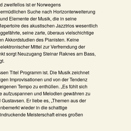
nd zweifellos ist er Norwegens
unermüdlichen Suche nach Horizonterweiterung
 und Elemente der Musik, die in seine
epertoire des akustischen Jazztrios wesentlich
ggefährte, seine zarte, überaus vielschichtige
erten Akkordstudien des Pianisten. Keine
lektronischer Mittel zur Verfremdung der
unkt sorgt Neuzugang
Steinar Raknes
am Bass,
gt.
ssen Titel Programm ist. Die Musik zeichnet
gigen Improvisationen und von der Tendenz
igenen Tempo zu enthüllen. „Es fühlt sich
ise aufzuspannen und Melodien gewähren zu
d Gustavsen. Er liebe es, „Themen aus der
unbemerkt wieder in die schattige
eindruckende Meisterschaft eines großen