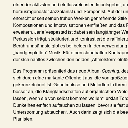
einer der aktivsten und einflussreichsten Impulsgeber, u
herausragendster Jazzpianist und -komponist. Auf der 
erforscht er seit seinen frühen Werken genrefremde Stile
Kompositionen und Improvisationen einfließen und das R
erweitern.
Jarle Vespestad
ist dabei sein langjähriger We
Perkussion trägt, strukturiert und kontrastiert die raffini
Berührungsängste gibt es bei beiden in der Verwendung e
„handgespielten“ Musik. Für einen standhaften Kontrap
der sich nahtlos zwischen den beiden „Altmeistern“ einfü
Das Programm präsentiert das neue Album
Opening
, de
sich durch eine markante Offenheit aus, die von großzü
gekennzeichnet ist, Geheimnisse und Melodien in ihrem e
besser an, die Klanglandschaften auf organischere We
lassen, wenn sie von selbst kommen wollen“, erklärt Tor
Dunkelheit einfach auftauchen zu lassen, bevor sie fast 
Unterströmung abtauchen“. Auch darin zeigt sich die be
Pianisten.