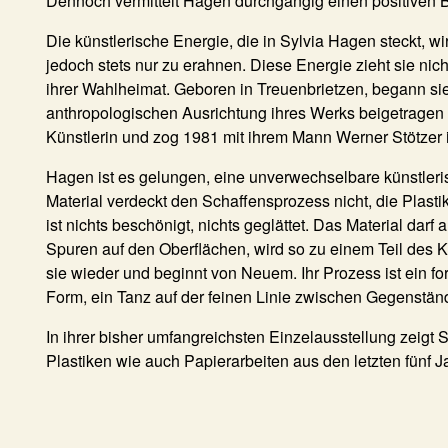
Dennoch vermittelt Hagen durchgängig einen positiven Bl
Die künstlerische Energie, die in Sylvia Hagen steckt, wi
jedoch stets nur zu erahnen. Diese Energie zieht sie nic
ihrer Wahlheimat. Geboren in Treuenbrietzen, begann sie
anthropologischen Ausrichtung ihres Werks beigetragen
Künstlerin und zog 1981 mit ihrem Mann Werner Stötzer 
Hagen ist es gelungen, eine unverwechselbare künstleri
Material verdeckt den Schaffensprozess nicht, die Plasti
ist nichts beschönigt, nichts geglättet. Das Material darf a
Spuren auf den Oberflächen, wird so zu einem Teil des K
sie wieder und beginnt von Neuem. Ihr Prozess ist ein 
Form, ein Tanz auf der feinen Linie zwischen Gegenständ
In ihrer bisher umfangreichsten Einzelausstellung zeig
Plastiken wie auch Papierarbeiten aus den letzten fünf 