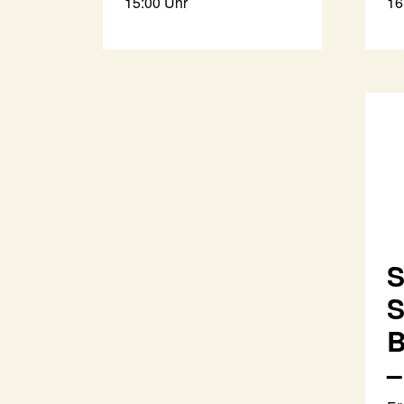
15:00 Uhr
16
S
S
B
–