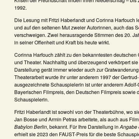
Krisen der Freundschaft finden ihren Niederschlag – bi
1992.
Die Lesung mit Fritzi Haberlandt und Corinna Harfouch len
und auf den seltenen Mut zweier Autorinnen, auch das Sc
verschweigen. Zwei herausragende Stimmen des 20. Jahrhu
in seiner Offenheit und Kraft bis heute wirkt.
Corinna Harfouch zählt zu den bekanntesten deutschen C
und Theater. Nachhaltig und überzeugend verkörpert sie
Darstellung gerät immer wieder auch zur Gratwanderun
Theaterarbeit wurde ihr unter anderem 1997 der Gertrud-
ausgezeichnete Schauspielerin ist unter anderem Adolf
Bayerischen Filmpreis, den Deutschen Filmpreis sowie 
Schauspielerin.
Fritzi Haberlandt ist sowohl von der Theaterbühne, wo si
Jan Bosse und Armin Petras arbeitete, als auch aus Fil
Babylon Berlin
, bekannt. Für Ihre Darstellung in
Angabe 
erhielt sie 2023 den FAUST-Preis für die beste Schauspie