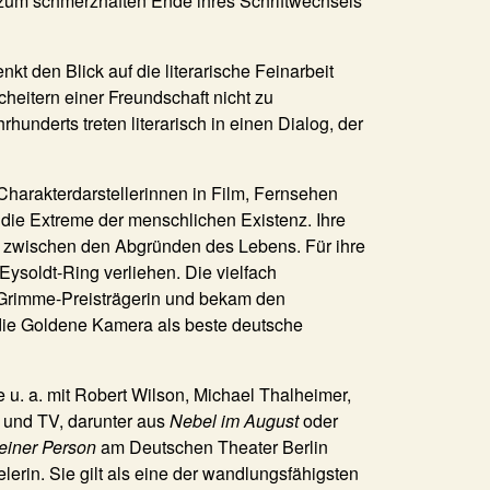
s zum schmerzhaften Ende ihres Schriftwechsels
kt den Blick auf die literarische Feinarbeit
heitern einer Freundschaft nicht zu
nderts treten literarisch in einen Dialog, der
harakterdarstellerinnen in Film, Fernsehen
 die Extreme der menschlichen Existenz. Ihre
g zwischen den Abgründen des Lebens. Für ihre
Eysoldt-Ring verliehen. Die vielfach
-Grimme-Preisträgerin und bekam den
die Goldene Kamera als beste deutsche
e u. a. mit Robert Wilson, Michael Thalheimer,
m und TV, darunter aus
Nebel im August
oder
einer Person
am Deutschen Theater Berlin
lerin. Sie gilt als eine der wandlungsfähigsten