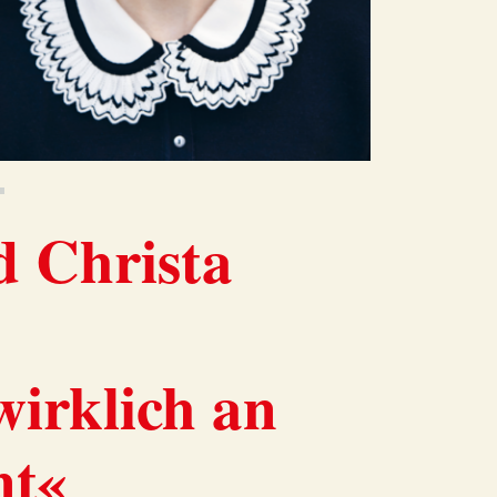
d Christa
irklich an
nt«