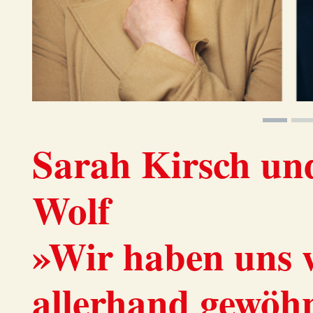
Sarah Kirsch un
Wolf
»Wir haben uns w
allerhand gewöh