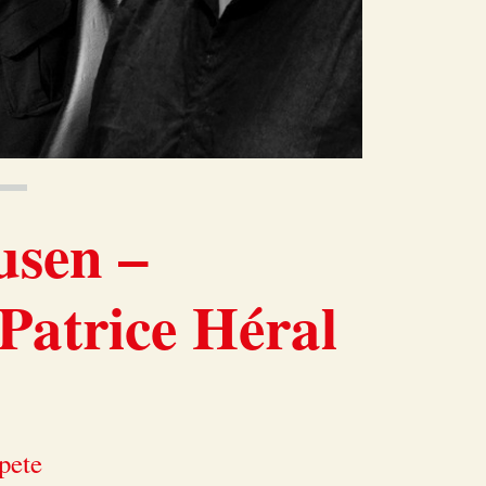
usen –
Patrice Héral
pete