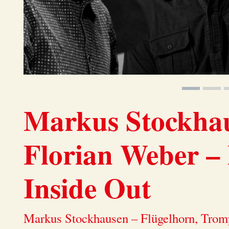
Markus Stockha
Florian Weber – 
Inside Out
Markus Stockhausen – Flügelhorn, Trom