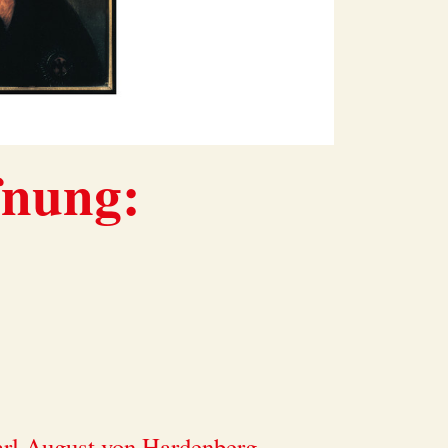
fnung:
arl August von Hardenberg