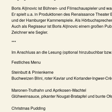
Boris Aljinovic
ist Bühnen- und Filmschauspieler und war
Er spielt u.a. in Produktionen des Renaissance Theater
und der Hamburger Kammerspiele. Als Hörbuchsprecher a
Auch als Regisseur ist Boris Aljinovic einem großen Pub
Zeichner wie Segler.
***
Im Anschluss an die Lesung (optional hinzubuchbar bzw.
Festliches Menu
Steinbutt & Pinienkerne
Buchweizen Blini, roter Kaviar und Koriander-Ingwer-Crè
Maronen-Truthahn und Aprikosen-Wachtel
Glühweinsauce, pikanter Nougat-Bratapfel und bunte O
Christmas Pudding