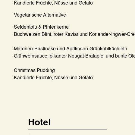
Kandierte Früchte, Nüsse und Gelato
Vegetarische Alternative
Seidentofu & Pinienkerne
Buchweizen Blini, roter Kaviar und Koriander-Ingwer-Crè
Maronen-Pastinake und Aprikosen-Grünkohlküchlein
Glühweinsauce, pikanter Nougat-Bratapfel und bunte O
Christmas Pudding
Kandierte Früchte, Nüsse und Gelato
Hotel