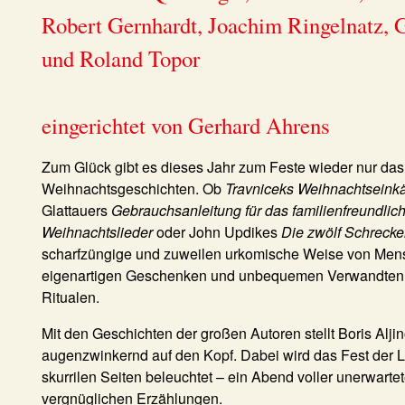
Robert Gernhardt, Joachim Ringelnatz,
und Roland Topor
eingerichtet von Gerhard Ahrens
Zum Glück gibt es dieses Jahr zum Feste wieder nur das 
Weihnachtsgeschichten. Ob
Travniceks Weihnachtseink
Glattauers
Gebrauchsanleitung für das familienfreundlic
Weihnachtslieder
oder John Updikes
Die zwölf Schrecke
scharfzüngige und zuweilen urkomische Weise von Men
eigenartigen Geschenken und unbequemen Verwandte
Ritualen.
Mit den Geschichten der großen Autoren stellt Boris Alji
augenzwinkernd auf den Kopf. Dabei wird das Fest der Li
skurrilen Seiten beleuchtet – ein Abend voller unerwarte
vergnüglichen Erzählungen.