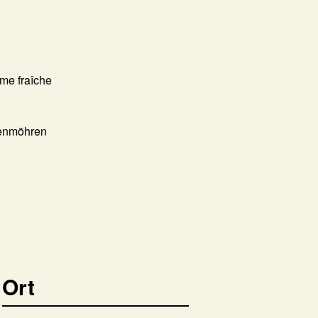
me fraîche
fenmöhren
Ort