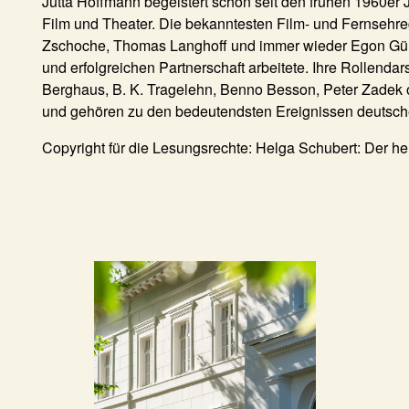
Jutta Hoffmann
begeistert schon seit den frühen 1960er 
Film und Theater. Die bekanntesten Film- und Fernsehre
Zschoche, Thomas Langhoff und immer wieder Egon Günth
und erfolgreichen Partnerschaft arbeitete. Ihre Rollenda
Berghaus, B. K. Tragelehn, Benno Besson, Peter Zadek o
und gehören zu den bedeutendsten Ereignissen deutsch
Copyright für die Lesungsrechte: Helga Schubert: Der h