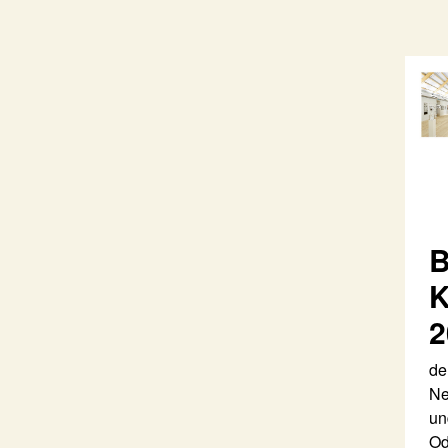
B
K
2
de
Ne
un
Od