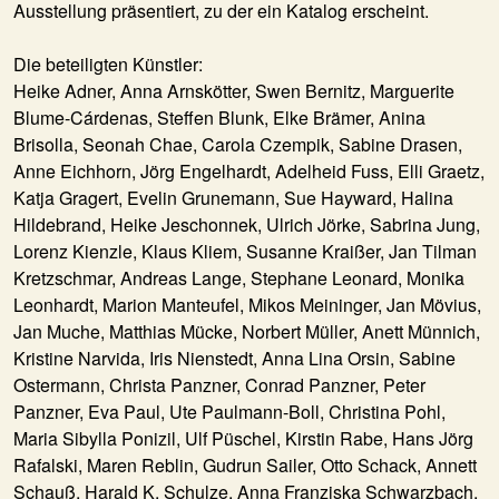
Ausstellung präsentiert, zu der ein Katalog erscheint.
Die beteiligten Künstler:
Heike Adner, Anna Arnskötter, Swen Bernitz, Marguerite
Blume-Cárdenas, Steffen Blunk, Elke Brämer, Anina
Brisolla, Seonah Chae, Carola Czempik, Sabine Drasen,
Anne Eichhorn, Jörg Engelhardt, Adelheid Fuss, Elli Graetz,
Katja Gragert, Evelin Grunemann, Sue Hayward, Halina
Hildebrand, Heike Jeschonnek, Ulrich Jörke, Sabrina Jung,
Lorenz Kienzle, Klaus Kliem, Susanne Kraißer, Jan Tilman
Kretzschmar, Andreas Lange, Stephane Leonard, Monika
Leonhardt, Marion Manteufel, Mikos Meininger, Jan Mövius,
Jan Muche, Matthias Mücke, Norbert Müller, Anett Münnich,
Kristine Narvida, Iris Nienstedt, Anna Lina Orsin, Sabine
Ostermann, Christa Panzner, Conrad Panzner, Peter
Panzner, Eva Paul, Ute Paulmann-Boll, Christina Pohl,
Maria Sibylla Ponizil, Ulf Püschel, Kirstin Rabe, Hans Jörg
Rafalski, Maren Reblin, Gudrun Sailer, Otto Schack, Annett
Schauß, Harald K. Schulze, Anna Franziska Schwarzbach,