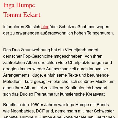
Inga Humpe
Tommi Eckart
Informieren Sie sich
hier
über Schutzmaßnahmen wegen
der zu erwartenden außergewöhnlich hohen Temperaturen.
Das Duo 2raumwohnung hat ein Vierteljahrhundert
deutscher Pop-Geschichte mitgeschrieben. Von ihren
zahlreichen Alben erreichten viele Chartplatzierungen und
erregten immer wieder Aufmerksamkeit durch innovative
Arrangements, kluge, einfühlsame Texte und berührende
Melodien – kurz gesagt »melancholisch schöne« Musik, um
einen ihrer Albumtitel zu zitieren. Kontinuierlich bewahrt
sich das Duo so Freiräume für künstlerische Kreativität.
Bereits in den 1980er Jahren war Inga Humpe mit Bands
wie Neonbabies, DÖF und, gemeinsam mit ihrer Schwester
Annette, Humpe & Humpe eine Ikone der Neuen Deutschen