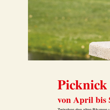
Picknick
von April bis
Zwischen den alten Bäumen u