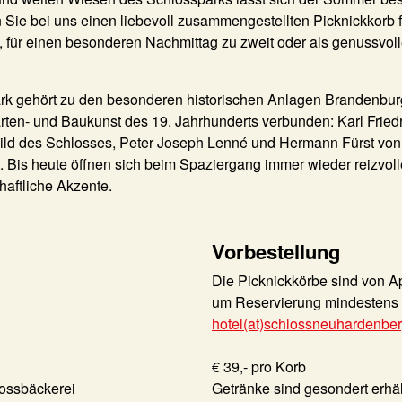
ie bei uns einen liebevoll zusammengestellten Picknickkorb fü
, für einen besonderen Nachmittag zu zweit oder als genussvol
ark gehört zu den besonderen historischen Anlagen Brandenburg
ten- und Baukunst des 19. Jahrhunderts verbunden: Karl Friedr
bild des Schlosses, Peter Joseph Lenné und Hermann Fürst von
. Bis heute öffnen sich beim Spaziergang immer wieder reizvolle
aftliche Akzente.
Vorbestellung
Die Picknickkörbe sind von Apr
um Reservierung mindestens 
hotel(at)schlossneuhardenbe
€ 39,- pro Korb
lossbäckerei
Getränke sind gesondert erhält