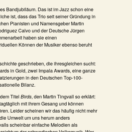
es Bandjubiläum. Das ist im Jazz schon eine
che ist, dass das Trio seit seiner Gründung in
schen Pianisten und Namensgeber
Martin
driguez Calvo
und der Deutsche
Jürgen
mmenarbeit haben sie einen
viduellen Können der Musiker ebenso beruht
chichte geschrieben, die ihresgleichen sucht:
ds in Gold, zwei Impala Awards, eine ganze
latzierungen in den Deutschen Top-100-
ationelle Bilanz.
 dem Titel
Birds
, den Martin Tingvall so erklärt:
tagtäglich mit ihrem Gesang und können
ren. Leider scheinen wir das häufig nicht mehr
, die Umwelt um uns herum anders
alls scheinbar einfache Melodien als
nreichtum der schwedischen Volksmusik. Wer