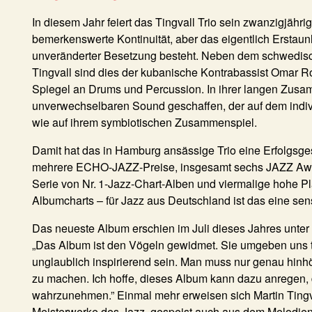
In diesem Jahr feiert das
Tingvall Trio
sein zwanzigjährig
bemerkenswerte Kontinuität, aber das eigentlich Erstaunli
unveränderter Besetzung besteht. Neben dem schwedi
Tingvall
sind dies der kubanische Kontrabassist
Omar Ro
Spiegel
an Drums und Percussion. In ihrer langen Zusa
unverwechselbaren Sound geschaffen, der auf dem indi
wie auf ihrem symbiotischen Zusammenspiel.
Damit hat das in Hamburg ansässige Trio eine Erfolgsges
mehrere ECHO-JAZZ-Preise, insgesamt sechs JAZZ Awar
Serie von Nr. 1-Jazz-Chart-Alben und viermalige hohe P
Albumcharts – für Jazz aus Deutschland ist das eine sens
Das neueste Album erschien im Juli dieses Jahres unter
„Das Album ist den Vögeln gewidmet. Sie umgeben uns 
unglaublich inspirierend sein. Man muss nur genau hinhö
zu machen. Ich hoffe, dieses Album kann dazu anregen
wahrzunehmen.” Einmal mehr erweisen sich Martin Tingv
Meisterwerke des Jazz, gespeist auch aus dem Melodie