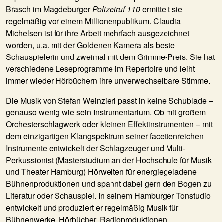
Brasch im Magdeburger
Polizeiruf 110
ermittelt sie
regelmäßig vor einem Millionenpublikum. Claudia
Michelsen ist für ihre Arbeit mehrfach ausgezeichnet
worden, u.a. mit der Goldenen Kamera als beste
Schauspielerin und zweimal mit dem Grimme-Preis. Sie hat
verschiedene Leseprogramme im Repertoire und leiht
immer wieder Hörbüchern ihre unverwechselbare Stimme.
Die Musik von Stefan Weinzierl passt in keine Schublade –
genauso wenig wie sein Instrumentarium. Ob mit großem
Orchesterschlagwerk oder kleinen Effektinstrumenten – mit
dem einzigartigen Klangspektrum seiner facettenreichen
Instrumente entwickelt der Schlagzeuger und Multi-
Perkussionist (Masterstudium an der Hochschule für Musik
und Theater Hamburg) Hörwelten für energiegeladene
Bühnenproduktionen und spannt dabei gern den Bogen zu
Literatur oder Schauspiel. In seinem Hamburger Tonstudio
entwickelt und produziert er regelmäßig Musik für
Bühnenwerke, Hörbücher, Radioproduktionen,