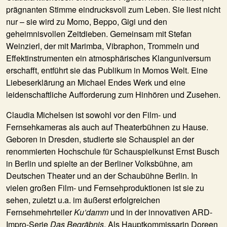
prägnanten Stimme eindrucksvoll zum Leben. Sie liest nicht
nur – sie wird zu Momo, Beppo, Gigi und den
geheimnisvollen Zeitdieben. Gemeinsam mit Stefan
Weinzierl, der mit Marimba, Vibraphon, Trommeln und
Effektinstrumenten ein atmosphärisches Klanguniversum
erschafft, entführt sie das Publikum in Momos Welt. Eine
Liebeserklärung an Michael Endes Werk und eine
leidenschaftliche Aufforderung zum Hinhören und Zusehen.
Claudia Michelsen ist sowohl vor den Film- und
Fernsehkameras als auch auf Theaterbühnen zu Hause.
Geboren in Dresden, studierte sie Schauspiel an der
renommierten Hochschule für Schauspielkunst Ernst Busch
in Berlin und spielte an der Berliner Volksbühne, am
Deutschen Theater und an der Schaubühne Berlin. In
vielen großen Film- und Fernsehproduktionen ist sie zu
sehen, zuletzt u.a. im äußerst erfolgreichen
Fernsehmehrteiler
Ku’damm
und in der innovativen ARD-
Impro-Serie
Das Begräbnis
. Als Hauptkommissarin Doreen