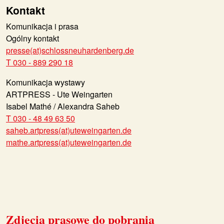
Kontakt
Komunikacja i prasa
Ogólny kontakt
presse(at)schlossneuhardenberg.de
T 030 - 889 290 18
Komunikacja wystawy
ARTPRESS - Ute Weingarten
Isabel Mathé / Alexandra Saheb
T 030 - 48 49 63 50
saheb.artpress(at)uteweingarten.de
mathe.artpress(at)uteweingarten.de
Zdjęcia prasowe do pobrania