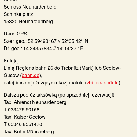
Schloss Neuhardenberg
Schinkelplatz
15320 Neuhardenberg
Dane GPS
Szer. geo.: 52.59493167 // 52°35‘42‘‘ N
Dł. geo.: 14.24357834 // 14°14‘37‘‘ E
Koleją
Linią Regionalbahn 26 do Trebnitz (Mark) lub Seelow-
Gusow (
bahn.de
),
dalej busem jeżdżącym okazjonalnie (
vbb.de/fahrinfo
)
Dalsza podróż taksówką
(po uprzedniej rezerwacji)
Taxi Ahrendt Neuhardenberg
T 033476 50168
Taxi Kaiser Seelow
T 03346 8551470
Taxi Kühn Müncheberg