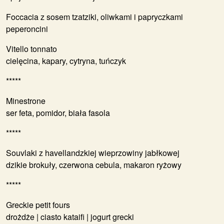
Foccacia z sosem tzatziki, oliwkami i papryczkami
peperoncini
Vitello tonnato
cielęcina, kapary, cytryna, tuńczyk
***
**
Minestrone
ser feta, pomidor, biała fasola
***
**
Souvlaki z havellandzkiej wieprzowiny jabłkowej
dzikie brokuły, czerwona cebula, makaron ryżowy
***
**
Greckie petit fours
drożdże | ciasto kataifi | jogurt grecki