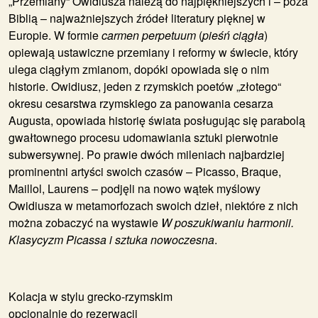
„Przemiany“ Owidiusza należą do najpiękniejszych i – poza
Biblią – najważniejszych źródeł literatury pięknej w
Europie. W formie
carmen perpetuum
(
pieśń ciągła
)
opiewają ustawiczne przemiany i reformy w świecie, który
ulega ciągłym zmianom, dopóki opowiada się o nim
historie. Owidiusz, jeden z rzymskich poetów „złotego“
okresu cesarstwa rzymskiego za panowania cesarza
Augusta, opowiada historię świata posługując się parabolą
gwałtownego procesu udomawiania sztuki pierwotnie
subwersywnej. Po prawie dwóch mileniach najbardziej
prominentni artyści swoich czasów – Picasso, Braque,
Maillol, Laurens – podjęli na nowo wątek myślowy
Owidiusza w metamorfozach swoich dzieł, niektóre z nich
można zobaczyć na wystawie
W poszukiwaniu harmonii.
Klasycyzm Picassa i sztuka nowoczesna
.
Kolacja w stylu grecko-rzymskim
opcjonalnie do rezerwacji