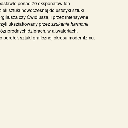
podstawie ponad 70 eksponatów ten
li sztuki nowoczesnej do estetyki sztuki
rgiliusza czy Owidiusza, i przez intensywne
rzyli ukształtowany przez
szukanie harmonii
 różnorodnych dziełach, w akwafortach,
ę do perełek sztuki graficznej okresu modernizmu.