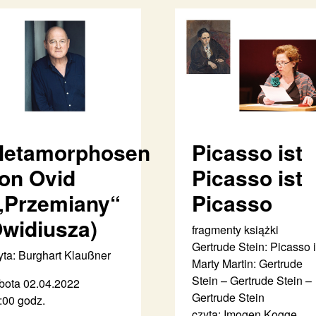
etamorphosen
Picasso ist
on Ovid
Picasso ist
„Przemiany“
Picasso
widiusza)
fragmenty książki
Gertrude Stein: Picasso i
yta: Burghart Klaußner
Marty Martin: Gertrude
Stein – Gertrude Stein –
bota 02.04.2022
Gertrude Stein
:00 godz.
czyta: Imogen Kogge