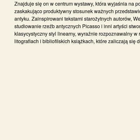
Znajduje się on w centrum wystawy, która wyjaśnia na 
zaskakująco produktywny stosunek ważnych przedstawicie
antyku. Zainspirowani tekstami starożytnych autorów, We
studiowanie rzeźb antycznych Picasso i inni artyści stwo
klasycystyczny styl linearny, wyraźnie rozpoznawalny w
litografiach i bibliofilskich książkach, które zaliczają si