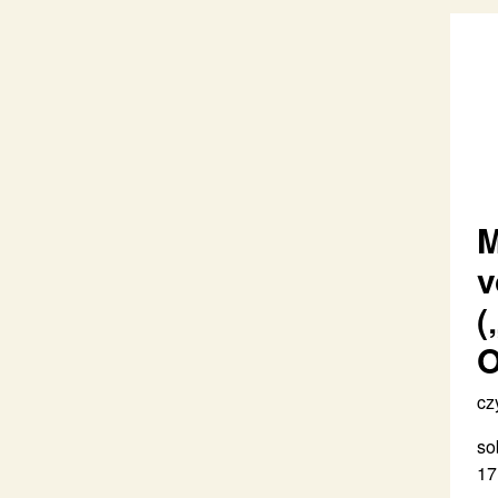
M
v
(
O
cz
so
17