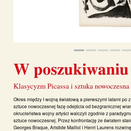
W poszukiwaniu
Klasycyzm Picassa i sztuka nowoczesna
Okres między I wojną światową a pierwszymi latami po 
sztuce nowoczesnej fazę odejścia od bezgranicznej wi
okrucieństwa wojny artyści walczyli zgodnie z paradyg
sztuce nowoczesnej. Przez konfrontację ze światem staro
Georges Braque, Aristide Maillol i Henri Laurens rozwinę