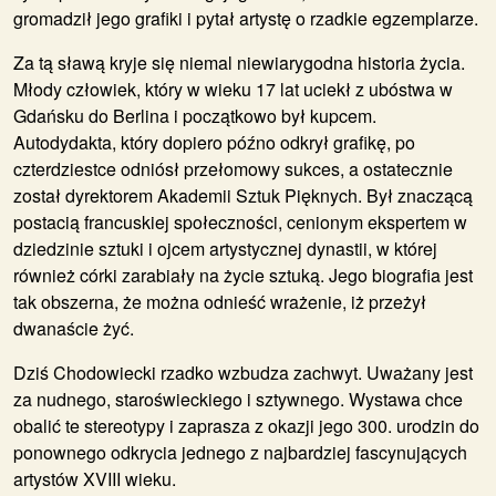
gromadził jego grafiki i pytał artystę o rzadkie egzemplarze.
Za tą sławą kryje się niemal niewiarygodna historia życia.
Młody człowiek, który w wieku 17 lat uciekł z ubóstwa w
Gdańsku do Berlina i początkowo był kupcem.
Autodydakta, który dopiero późno odkrył grafikę, po
czterdziestce odniósł przełomowy sukces, a ostatecznie
został dyrektorem Akademii Sztuk Pięknych. Był znaczącą
postacią francuskiej społeczności, cenionym ekspertem w
dziedzinie sztuki i ojcem artystycznej dynastii, w której
również córki zarabiały na życie sztuką. Jego biografia jest
tak obszerna, że można odnieść wrażenie, iż przeżył
dwanaście żyć.
Dziś Chodowiecki rzadko wzbudza zachwyt. Uważany jest
za nudnego, staroświeckiego i sztywnego. Wystawa chce
obalić te stereotypy i zaprasza z okazji jego 300. urodzin do
ponownego odkrycia jednego z najbardziej fascynujących
artystów XVIII wieku.