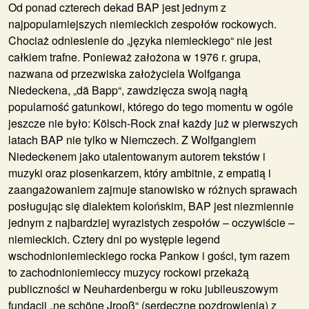
Od ponad czterech dekad
BAP
jest jednym z
najpopularniejszych niemieckich zespołów rockowych.
Chociaż odniesienie do „języka niemieckiego“ nie jest
całkiem trafne. Ponieważ założona w 1976 r. grupa,
nazwana od przezwiska założyciela Wolfganga
Niedeckena, „dä Bapp“, zawdzięcza swoją nagłą
popularność gatunkowi, którego do tego momentu w ogóle
jeszcze nie było: Kölsch-Rock znał każdy już w pierwszych
latach BAP nie tylko w Niemczech. Z Wolfgangiem
Niedeckenem jako utalentowanym autorem tekstów i
muzyki oraz piosenkarzem, który ambitnie, z empatią i
zaangażowaniem zajmuje stanowisko w różnych sprawach
posługując się dialektem kolońskim, BAP jest niezmiennie
jednym z najbardziej wyrazistych zespołów – oczywiście –
niemieckich. Cztery dni po występie legend
wschodnioniemieckiego rocka Pankow i gości, tym razem
to zachodnioniemieccy muzycy rockowi przekażą
publiczności w Neuhardenbergu w roku jubileuszowym
fundacji „ne schöne Jrooß“ (serdeczne pozdrowienia) z