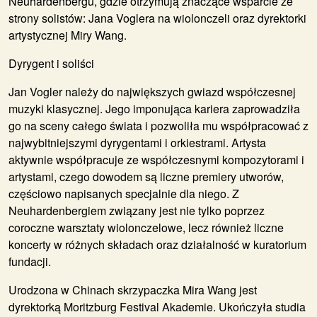
Neuhardenbergu, gdzie otrzymują znaczące wsparcie ze
strony solistów: Jana Voglera na wiolonczeli oraz dyrektorki
artystycznej Miry Wang.
Dyrygent i soliści
Jan Vogler należy do największych gwiazd współczesnej
muzyki klasycznej. Jego imponująca kariera zaprowadziła
go na sceny całego świata i pozwoliła mu współpracować z
najwybitniejszymi dyrygentami i orkiestrami. Artysta
aktywnie współpracuje ze współczesnymi kompozytorami i
artystami, czego dowodem są liczne premiery utworów,
częściowo napisanych specjalnie dla niego. Z
Neuhardenbergiem związany jest nie tylko poprzez
coroczne warsztaty wiolonczelowe, lecz również liczne
koncerty w różnych składach oraz działalność w kuratorium
fundacji.
Urodzona w Chinach skrzypaczka Mira Wang jest
dyrektorką Moritzburg Festival Akademie. Ukończyła studia