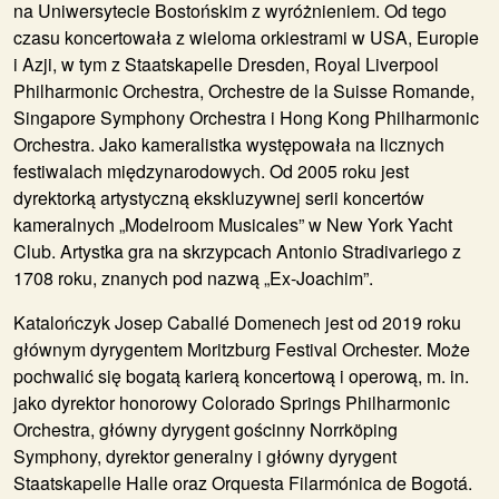
na Uniwersytecie Bostońskim z wyróżnieniem. Od tego
czasu koncertowała z wieloma orkiestrami w USA, Europie
i Azji, w tym z Staatskapelle Dresden, Royal Liverpool
Philharmonic Orchestra, Orchestre de la Suisse Romande,
Singapore Symphony Orchestra i Hong Kong Philharmonic
Orchestra. Jako kameralistka występowała na licznych
festiwalach międzynarodowych. Od 2005 roku jest
dyrektorką artystyczną ekskluzywnej serii koncertów
kameralnych „Modelroom Musicales” w New York Yacht
Club. Artystka gra na skrzypcach Antonio Stradivariego z
1708 roku, znanych pod nazwą „Ex-Joachim”.
Katalończyk Josep Caballé Domenech jest od 2019 roku
głównym dyrygentem Moritzburg Festival Orchester. Może
pochwalić się bogatą karierą koncertową i operową, m. in.
jako dyrektor honorowy Colorado Springs Philharmonic
Orchestra, główny dyrygent gościnny Norrköping
Symphony, dyrektor generalny i główny dyrygent
Staatskapelle Halle oraz Orquesta Filarmónica de Bogotá.