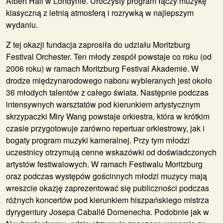
Albert Hall w Londynie. Uroczysty program łączy muzykę
klasyczną z letnią atmosferą i rozrywką w najlepszym
wydaniu.
Z tej okazji fundacja zaprosiła do udziału Moritzburg
Festival Orchester. Ten młody zespół powstaje co roku (od
2006 roku) w ramach Moritzburg Festival Akademie. W
drodze międzynarodowego naboru wybieranych jest około
36 młodych talentów z całego świata. Następnie podczas
intensywnych warsztatów pod kierunkiem artystycznym
skrzypaczki Miry Wang powstaje orkiestra, która w krótkim
czasie przygotowuje zarówno repertuar orkiestrowy, jak i
bogaty program muzyki kameralnej. Przy tym młodzi
uczestnicy otrzymują cenne wskazówki od doświadczonych
artystów festiwalowych. W ramach Festiwalu Moritzburg
oraz podczas występów gościnnych młodzi muzycy mają
wreszcie okazję zaprezentować się publiczności podczas
różnych koncertów pod kierunkiem hiszpańskiego mistrza
dyrygentury Josepa Caballé Domenecha. Podobnie jak w