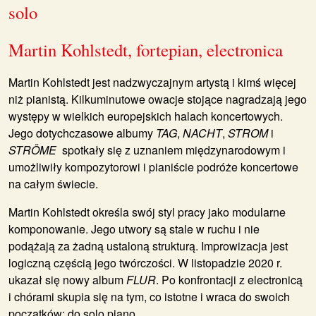
solo
Martin Kohlstedt, fortepian, electronica
Martin Kohlstedt
jest nadzwyczajnym artystą i kimś więcej
niż pianistą. Kilkuminutowe owacje stojące nagradzają jego
występy w wielkich europejskich halach koncertowych.
Jego dotychczasowe albumy
TAG
,
NACHT
,
STROM
i
STRÖME
spotkały się z uznaniem międzynarodowym i
umożliwiły kompozytorowi i pianiście podróże koncertowe
na całym świecie.
Martin Kohlstedt określa swój styl pracy jako modularne
komponowanie. Jego utwory są stale w ruchu i nie
podążają za żadną ustaloną strukturą. Improwizacja jest
logiczną częścią jego twórczości. W listopadzie 2020 r.
ukazał się nowy album
FLUR
. Po konfrontacji z electronicą
i chórami skupia się na tym, co istotne i wraca do swoich
początków: do solo piano.