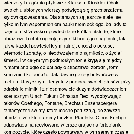
wieczory i nagrania płytowe z Klausem Kinskim. Obok
swoich ulubionych wierszy poświęcą się przestarzałemu
stylowi opowiadania. Dla starszych są jeszcze stale nie
tylko miłym wspomnieniem nauki niemieckiego, ballady to
często mistrzowsko opowiedziane krótkie historie, które
obrazowo i celnie opisują czynniki budujące napięcie, tak
jak w każdej powieści kryminalnej: chodzi o pokusę,
wierność i zdradę, o nieodwzajemnioną miłość, o życie i
śmierć. I w całym tym podniosłym tonie kryją się między
rymami analogie do ballady o straszliwej zbrodni, form
komizmu i kolportażu: Jak dawne gazety bulwarowe w
metrum klasycznym. Jedynie z pomocą swoich głosów, przy
odrobinie mimiki i z niesamowicie dużym doświadczeniem
scenicznym Ulrich Tukur i Christian Redl wydobywają z
tekstów Goethego, Fontane, Brechta i Enzensbergera
fantastyczne światy, które mocno poruszają, bo zawsze
chodzi o wielkie dramaty ludzkie. Pianistka
Olena Kushpler
odpowiada na recytowane wiersze grając na fortepianie
kompozycje, które często powstawały w tym samym czasie