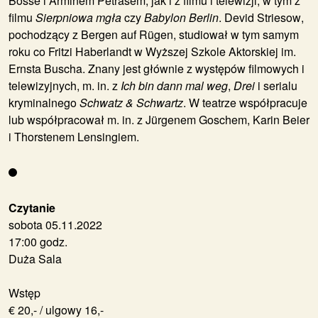
Bosse i Arminem Petrasem, jak i z filmu i telewizji, w tym z
filmu
Sierpniowa mgła
czy
Babylon Berlin
.
Devid Striesow
,
pochodzący z Bergen auf Rügen, studiował w tym samym
roku co Fritzi Haberlandt w Wyższej Szkole Aktorskiej im.
Ernsta Buscha. Znany jest głównie z występów filmowych i
telewizyjnych, m. in. z
Ich bin dann mal weg
,
Drei
i serialu
kryminalnego
Schwatz & Schwartz
. W teatrze współpracuje
lub współpracował m. in. z Jürgenem Goschem, Karin Beier
i Thorstenem Lensingiem.
Czytanie
sobota 05.11.2022
17:00 godz.
Duża Sala
Wstęp
€ 20,- / ulgowy 16,-