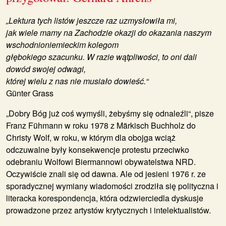
„Lektura tych listów jeszcze raz uzmysłowiła mi,
jak wiele mamy na Zachodzie okazji do okazania naszym
wschodnioniemieckim kolegom
głębokiego szacunku. W razie wątpliwości, to oni dali
dowód swojej odwagi,
której wielu z nas nie musiało dowieść.“
Günter Grass
„Dobry Bóg już coś wymyśli, żebyśmy się odnaleźli“, pisze
Franz Fühmann w roku 1978 z Märkisch Buchholz do
Christy Wolf, w roku, w którym dla obojga wciąż
odczuwalne były konsekwencje protestu przeciwko
odebraniu Wolfowi Biermannowi obywatelstwa NRD.
Oczywiście znali się od dawna. Ale od jesieni 1976 r. ze
sporadycznej wymiany wiadomości zrodziła się polityczna i
literacka korespondencja, która odzwierciedla dyskusje
prowadzone przez artystów krytycznych i intelektualistów.