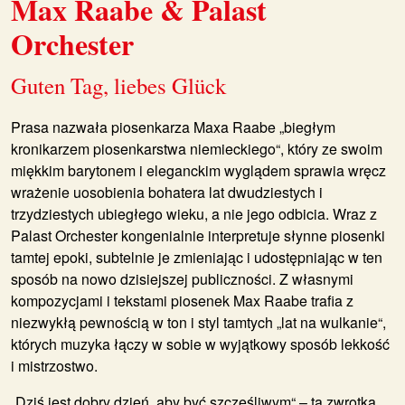
Max Raabe & Palast
Orchester
Guten Tag, liebes Glück
Prasa nazwała piosenkarza
Maxa Raabe
„biegłym
kronikarzem piosenkarstwa niemieckiego“, który ze swoim
miękkim barytonem i eleganckim wyglądem sprawia wręcz
wrażenie uosobienia bohatera lat dwudziestych i
trzydziestych ubiegłego wieku, a nie jego odbicia. Wraz z
Palast Orchester kongenialnie interpretuje słynne piosenki
tamtej epoki, subtelnie je zmieniając i udostępniając w ten
sposób na nowo dzisiejszej publiczności. Z własnymi
kompozycjami i tekstami piosenek Max Raabe trafia z
niezwykłą pewnością w ton i styl tamtych „lat na wulkanie“,
których muzyka łączy w sobie w wyjątkowy sposób lekkość
i mistrzostwo.
„Dziś jest dobry dzień, aby być szczęśliwym“ – ta zwrotka