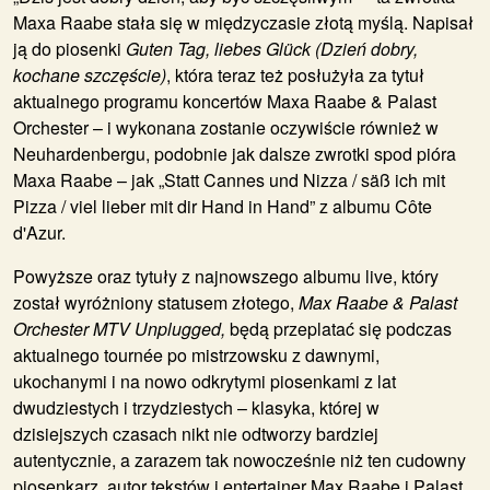
Maxa Raabe stała się w międzyczasie złotą myślą. Napisał
ją do piosenki
Guten Tag, liebes Glück (Dzień dobry,
kochane szczęście)
, która teraz też posłużyła za tytuł
aktualnego programu koncertów Maxa Raabe & Palast
Orchester – i wykonana zostanie oczywiście również w
Neuhardenbergu, podobnie jak dalsze zwrotki spod pióra
Maxa Raabe – jak „Statt Cannes und Nizza / säß ich mit
Pizza / viel lieber mit dir Hand in Hand” z albumu Côte
d'Azur.
Powyższe oraz tytuły z najnowszego albumu live, który
został wyróżniony statusem złotego,
Max Raabe & Palast
Orchester MTV Unplugged,
będą przeplatać się podczas
aktualnego tournée po mistrzowsku z dawnymi,
ukochanymi i na nowo odkrytymi piosenkami z lat
dwudziestych i trzydziestych – klasyka, której w
dzisiejszych czasach nikt nie odtworzy bardziej
autentycznie, a zarazem tak nowocześnie niż ten cudowny
piosenkarz, autor tekstów i entertainer Max Raabe i Palast