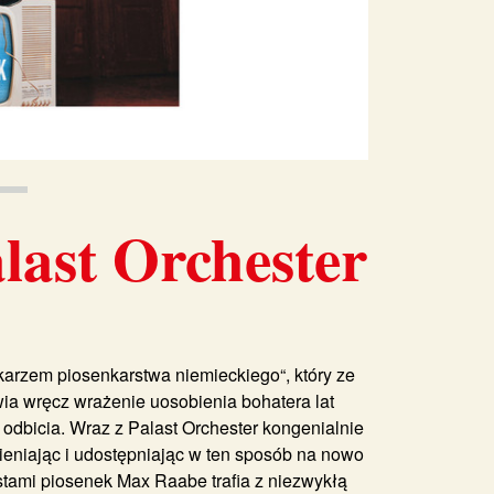
ast Orchester
karzem piosenkarstwa niemieckiego“, który ze
a wręcz wrażenie uosobienia bohatera lat
 odbicia. Wraz z Palast Orchester kongenialnie
zmieniając i udostępniając w ten sposób na nowo
kstami piosenek Max Raabe trafia z niezwykłą