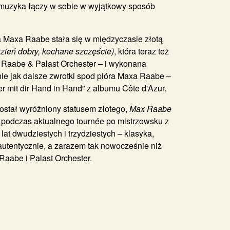
ch muzyka łączy w sobie w wyjątkowy sposób
ka Maxa Raabe stała się w międzyczasie złotą
Dzień dobry, kochane szczęście)
, która teraz też
 Raabe & Palast Orchester – i wykonana
e jak dalsze zwrotki spod pióra Maxa Raabe –
ber mit dir Hand in Hand” z albumu Côte d'Azur.
został wyróżniony statusem złotego,
Max Raabe
 podczas aktualnego tournée po mistrzowsku z
at dwudziestych i trzydziestych – klasyka,
 autentycznie, a zarazem tak nowocześnie niż
Raabe i Palast Orchester.