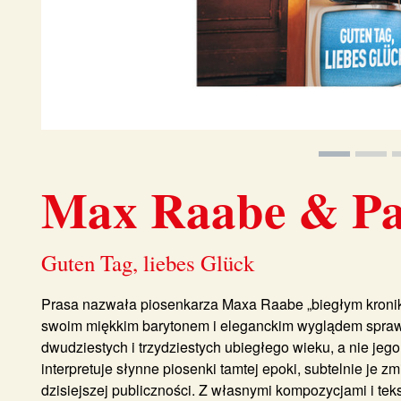
Max Raabe & Pal
Guten Tag, liebes Glück
Prasa nazwała piosenkarza
Maxa Raabe
„biegłym kroni
swoim miękkim barytonem i eleganckim wyglądem sprawi
dwudziestych i trzydziestych ubiegłego wieku, a nie jego
interpretuje słynne piosenki tamtej epoki, subtelnie je 
dzisiejszej publiczności. Z własnymi kompozycjami i te