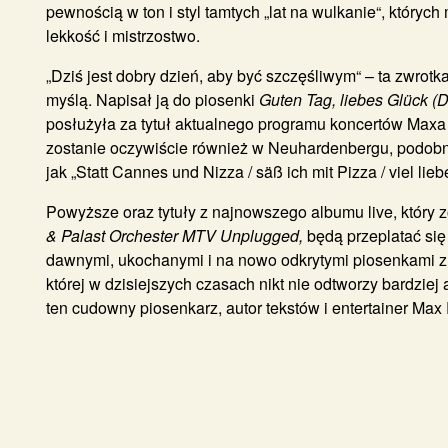
pewnością w ton i styl tamtych „lat na wulkanie“, który
lekkość i mistrzostwo.
„Dziś jest dobry dzień, aby być szczęśliwym“ – ta zwrot
myślą. Napisał ją do piosenki
Guten Tag, liebes Glück (
posłużyła za tytuł aktualnego programu koncertów Maxa
zostanie oczywiście również w Neuhardenbergu, podobni
jak „Statt Cannes und Nizza / säß ich mit Pizza / viel lie
Powyższe oraz tytuły z najnowszego albumu live, który 
& Palast Orchester MTV Unplugged,
będą przeplatać się
dawnymi, ukochanymi i na nowo odkrytymi piosenkami z l
której w dzisiejszych czasach nikt nie odtworzy bardziej
ten cudowny piosenkarz, autor tekstów i entertainer Max 