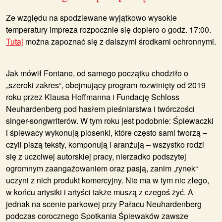
Ze względu na spodziewane wyjątkowo wysokie
temperatury impreza rozpocznie się dopiero o godz. 17:00.
Tutaj
można zapoznać się z dalszymi środkami ochronnymi.
Jak mówił Fontane, od samego początku chodziło o
„szeroki zakres“, obejmujący program rozwinięty od 2019
roku przez Klausa Hoffmanna i Fundację Schloss
Neuhardenberg pod hasłem pieśniarstwa i twórczości
singer-songwriterów. W tym roku jest podobnie: Śpiewaczki
i śpiewacy wykonują piosenki, które często sami tworzą –
czyli piszą teksty, komponują i aranżują – wszystko rodzi
się z uczciwej autorskiej pracy, nierzadko podszytej
ogromnym zaangażowaniem oraz pasją, zanim „rynek“
uczyni z nich produkt komercyjny. Nie ma w tym nic złego,
w końcu artystki i artyści także muszą z czegoś żyć. A
jednak na scenie parkowej przy Pałacu Neuhardenberg
podczas corocznego Spotkania Śpiewaków zawsze