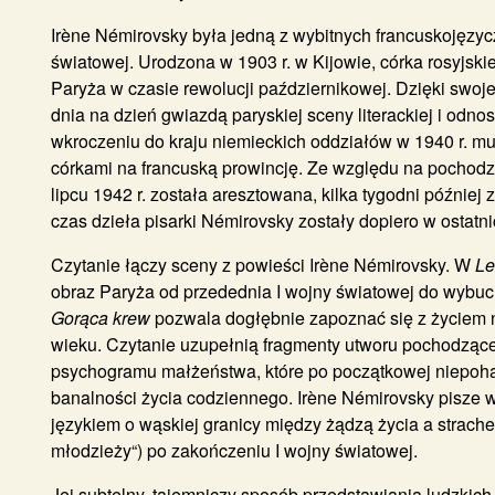
Irène Némirovsky była jedną z wybitnych francuskojęzyc
światowej. Urodzona w 1903 r. w Kijowie, córka rosyjski
Paryża w czasie rewolucji październikowej. Dzięki swojej
dnia na dzień gwiazdą paryskiej sceny literackiej i odno
wkroczeniu do kraju niemieckich oddziałów w 1940 r. m
córkami na francuską prowincję. Ze względu na pochodz
lipcu 1942 r. została aresztowana, kilka tygodni późnie
czas dzieła pisarki Némirovsky zostały dopiero w ostatn
Czytanie łączy sceny z powieści Irène Némirovsky. W
Le
obraz Paryża od przedednia I wojny światowej do wybuch
Gorąca krew
pozwala dogłębnie zapoznać się z życiem na 
wieku. Czytanie uzupełnią fragmenty utworu pochodząceg
psychogramu małżeństwa, które po początkowej niepoh
banalności życia codziennego. Irène Némirovsky pisze w
językiem o wąskiej granicy między żądzą życia a strache
młodzieży“) po zakończeniu I wojny światowej.
Jej subtelny, tajemniczy sposób przedstawiania ludzkic