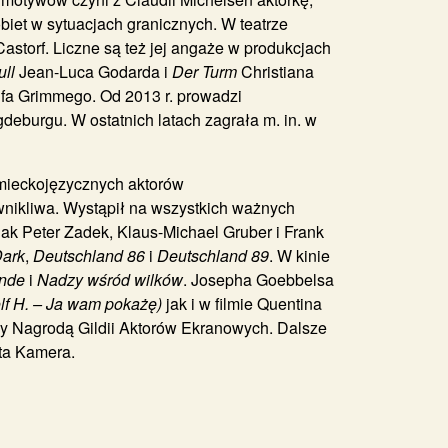
kobiet w sytuacjach granicznych. W teatrze
Castorf. Liczne są też jej angaże w produkcjach
ll
Jean-Luca Godarda i
Der Turm
Christiana
lfa Grimmego. Od 2013 r. prowadzi
eburgu. W ostatnich latach zagrała m. in. w
emieckojęzycznych aktorów
wnikliwa. Wystąpił na wszystkich ważnych
ak Peter Zadek, Klaus-Michael Gruber i Frank
ark
,
Deutschland 86
i
Deutschland 89
. W kinie
nde
i
Nadzy wśród wilków
. Josepha Goebbelsa
lf H. – Ja wam pokażę)
jak i w filmie Quentina
ny Nagrodą Gildii Aktorów Ekranowych. Dalsze
ota Kamera.