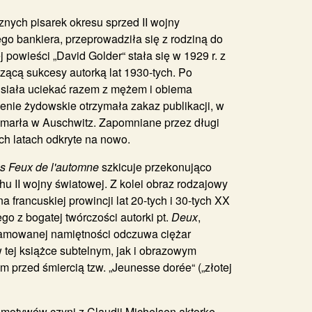
znych pisarek okresu sprzed II wojny
ego bankiera, przeprowadziła się z rodziną do
 powieści „David Golder“ stała się w 1929 r. z
szącą sukcesy autorką lat 1930-tych. Po
usiała uciekać razem z mężem i obiema
enie żydowskie otrzymała zakaz publikacji, w
j zmarła w Auschwitz. Zapomniane przez długi
ich latach odkryte na nowo.
s Feux de l'automne
szkicuje przekonująco
u II wojny światowej. Z kolei obraz rodzajowy
francuskiej prowincji lat 20-tych i 30-tych XX
o z bogatej twórczości autorki pt.
Deux
,
amowanej namiętności odczuwa ciężar
 tej książce subtelnym, jak i obrazowym
m przed śmiercią tzw. „Jeunesse dorée“ („złotej
h motywów czyni z
Claudii Michelsen
aktorkę,