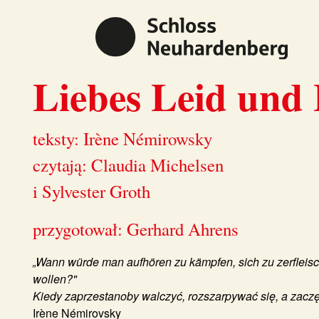
Liebes Leid und 
teksty: Irène Némirowsky
czytają: Claudia Michelsen
i Sylvester Groth
przygotował: Gerhard Ahrens
„Wann würde man aufhören zu kämpfen, sich zu zerfleisc
wollen?"
Kiedy zaprzestanoby walczyć, rozszarpywać się, a zacz
Irène Némirovsky