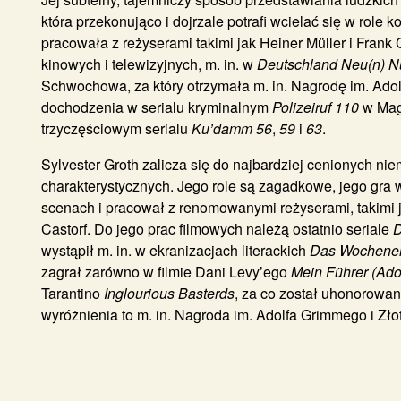
która przekonująco i dojrzale potrafi wcielać się w role 
pracowała z reżyserami takimi jak Heiner Müller i Frank 
kinowych i telewizyjnych, m. in. w
Deutschland Neu(n) Nu
Schwochowa, za który otrzymała m. in. Nagrodę im. Ado
dochodzenia w serialu kryminalnym
Polizeiruf 110
w Magd
trzyczęściowym serialu
Ku’damm 56
,
59
i
63
.
Sylvester Groth
zalicza się do najbardziej cenionych ni
charakterystycznych. Jego role są zagadkowe, jego gra 
scenach i pracował z renomowanymi reżyserami, takimi j
Castorf. Do jego prac filmowych należą ostatnio seriale
D
wystąpił m. in. w ekranizacjach literackich
Das Wochene
zagrał zarówno w filmie Dani Levy’ego
Mein Führer (Ado
Tarantino
Inglourious Basterds
, za co został uhonorowa
wyróżnienia to m. in. Nagroda im. Adolfa Grimmego i Zł