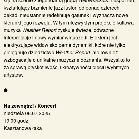
się na scenie z legendarną grupą
Yellowjackets
. Zespół ten,
kształtujący brzmienie jazz fusion od ponad czterech
dekad, nieustannie redefiniuje gatunek i wyznacza nowe
kierunki jego rozwoju. W tym niezwykłym projekcie kultowa
muzyka
Weather Report
zyskuje świeże, odważne
interpretacje i nowy wymiar wirtuozerii. Efektem jest
elektryzujące widowisko pełne dynamiki, które nie tylko
pielęgnuje dziedzictwo
Weather Report
, ale również
wzbogaca je o unikalne muzyczne doznania. Wszystko to
za sprawą błyskotliwości i kreatywności pięciu wybitnych
artystów.
Na zewnątrz! / Koncert
niedziela 06.07.2025
19:00 godz.
Kasztanowa łąka