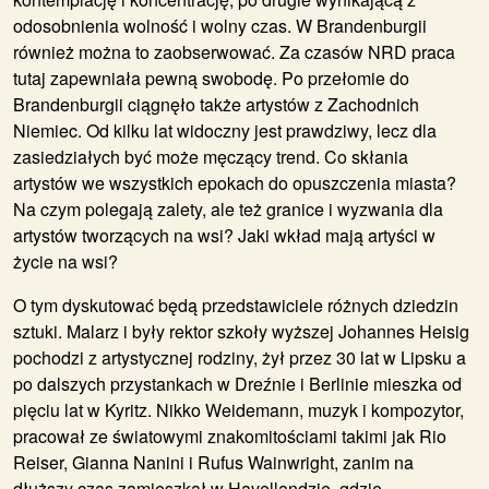
odosobnienia wolność i wolny czas. W Brandenburgii
również można to zaobserwować. Za czasów NRD praca
tutaj zapewniała pewną swobodę. Po przełomie do
Brandenburgii ciągnęło także artystów z Zachodnich
Niemiec. Od kilku lat widoczny jest prawdziwy, lecz dla
zasiedziałych być może męczący trend. Co skłania
artystów we wszystkich epokach do opuszczenia miasta?
Na czym polegają zalety, ale też granice i wyzwania dla
artystów tworzących na wsi? Jaki wkład mają artyści w
życie na wsi?
O tym dyskutować będą przedstawiciele różnych dziedzin
sztuki. Malarz i były rektor szkoły wyższej
Johannes Heisig
pochodzi z artystycznej rodziny, żył przez 30 lat w Lipsku a
po dalszych przystankach w Dreźnie i Berlinie mieszka od
pięciu lat w Kyritz.
Nikko Weidemann
, muzyk i kompozytor,
pracował ze światowymi znakomitościami takimi jak Rio
Reiser, Gianna Nanini i Rufus Wainwright, zanim na
dłuższy czas zamieszkał w Havellandzie, gdzie