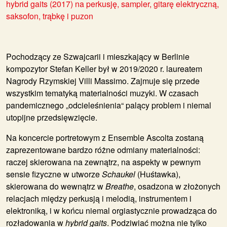
hybrid gaits (2017)
na perkusję, sampler, gitarę elektryczną,
saksofon, trąbkę i puzon
Pochodzący ze Szwajcarii i mieszkający w Berlinie
kompozytor
Stefan Keller
był w 2019/2020 r. laureatem
Nagrody Rzymskiej Villi Massimo. Zajmuje się przede
wszystkim tematyką materialności muzyki. W czasach
pandemicznego „odcieleśnienia“ palący problem i niemal
utopijne przedsięwzięcie.
Na koncercie portretowym z
Ensemble Ascolta
zostaną
zaprezentowane bardzo różne odmiany materialności:
raczej skierowana na zewnątrz, na aspekty w pewnym
sensie fizyczne w utworze
Schaukel
(Huśtawka),
skierowana do wewnątrz w
Breathe
, osadzona w złożonych
relacjach między perkusją i melodią, instrumentem i
elektroniką, i w końcu niemal orgiastycznie prowadząca do
rozładowania w
hybrid gaits
. Podziwiać można nie tylko