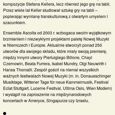
kompozycje Stefana Kellera, lecz również jego grę na tabli.
Przez wiele lat Keller studiował sztukę gry na tabli –
popierając wymianę transkulturową z otwartym umysłem i
szacunkiem.
Ensemble Ascolta od 2003 r. wzbogaca swoim wyjątkowym
brzmieniem i niezwykłymi projektami paletę Nowej Muzyki
w Niemczech i Europie. Aktualnie stworzyli ponad 250
utworów dla swojego składu, które miały swoją premierę,
między innymi utwory Pierluigiego Billone, Chayi
Czernowin, Beata Furrera, Isabel Mundry, Olgi Neuwirth i
Hansa Thomalli. Zespół gościł na niemal wszystkich
ważnych festiwalach Nowej Muzyki (m. in. Donaueschinger
Musiktage, Wittener Tage für neue Kammermusik, Festival
Eclat Stuttgart, Lucerne Festival, Ultima Oslo, Wien Modern)
i wystąpił na zaproszenie na międzynarodowych
koncertach w Ameryce, Singapurze czy Izraelu.