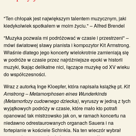
"Ten chłopak jest największym talentem muzycznym, jaki
kiedykolwiek spotkałem w moim życiu." – Alfred Brendel
"Muzyka pozwala mi podróżować w czasie i przestrzeni" –
mówi światowej sławy pianista i kompozytor Kit Armstrong.
Właśnie dlatego jego koncerty wielokrotnie zamieniają się
w podróże w czasie przez najróżniejsze epoki w historii
muzyki, tkając delikatne nici, łączące muzykę od XV wieku
do współczesności.
Wraz z autorką Inge Kloepfer, która napisała książkę pt.
Kit
Amstrong – Metamorphosen eines Wunderkinds
(Metamorfozy cudownego dziecka)
, wyruszy w jedną z tych
wyjątkowych podróży w czasie, które mało kto potrafi
opanować tak mistrzowsko jak on, w ramach koncertu na
niedawno odrestaurowanych organach Sauera i na
fortepianie w kościele Schinkla. Na ten wieczór wybrał