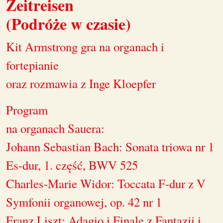
Zeitreisen
(Podróże w czasie)
Kit Armstrong gra na organach i
fortepianie
oraz rozmawia z Inge Kloepfer
Program
na organach Sauera:
Johann Sebastian Bach: Sonata triowa nr 1
Es-dur, 1. część, BWV 525
Charles-Marie Widor: Toccata F-dur z V
Symfonii organowej, op. 42 nr 1
Franz Liszt: Adagio i Finale z Fantazji i