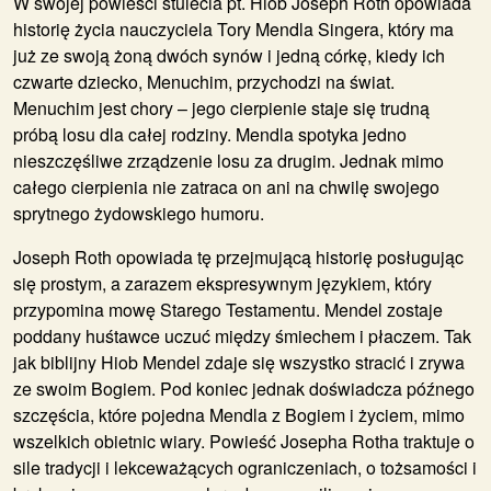
W swojej powieści stulecia pt. Hiob Joseph Roth opowiada
historię życia nauczyciela Tory Mendla Singera, który ma
już ze swoją żoną dwóch synów i jedną córkę, kiedy ich
czwarte dziecko, Menuchim, przychodzi na świat.
Menuchim jest chory – jego cierpienie staje się trudną
próbą losu dla całej rodziny. Mendla spotyka jedno
nieszczęśliwe zrządzenie losu za drugim. Jednak mimo
całego cierpienia nie zatraca on ani na chwilę swojego
sprytnego żydowskiego humoru.
Joseph Roth opowiada tę przejmującą historię posługując
się prostym, a zarazem ekspresywnym językiem, który
przypomina mowę Starego Testamentu. Mendel zostaje
poddany huśtawce uczuć między śmiechem i płaczem. Tak
jak biblijny Hiob Mendel zdaje się wszystko stracić i zrywa
ze swoim Bogiem. Pod koniec jednak doświadcza późnego
szczęścia, które pojedna Mendla z Bogiem i życiem, mimo
wszelkich obietnic wiary. Powieść Josepha Rotha traktuje o
sile tradycji i lekceważących ograniczeniach, o tożsamości i