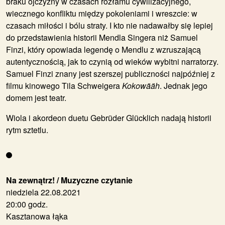
braku ojczyzny w czasach rozłamu cywilizacyjnego,
wiecznego konfliktu między pokoleniami i wreszcie: w
czasach miłości i bólu straty. I kto nie nadawałby się lepiej
do przedstawienia historii Mendla Singera niż Samuel
Finzi, który opowiada legendę o Mendlu z wzruszającą
autentycznością, jak to czynią od wieków wybitni narratorzy.
Samuel Finzi
znany jest szerszej publiczności najpóźniej z
filmu kinowego Tila Schweigera
Kokowääh
. Jednak jego
domem jest teatr.
Wiola i akordeon duetu
Gebrüder Glücklich
nadają historii
rytm sztetlu.
Na zewnątrz! / Muzyczne czytanie
niedziela 22.08.2021
20:00 godz.
Kasztanowa łąka