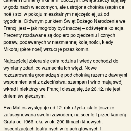
w godzinach wieczornych, ale ustrojona choinka (sapin de
noël) stoi w pokoju mieszkalnym najczęściej już od
tygodnia. Głównym punktem Świąt Bożego Narodzenia we
Francji jest – jak mogłoby być inaczej – odświętna kolacja.
Prezenty rozdawane są dopiero po zjedzeniu licznych
potraw, podawanych w niezmiennej kolejności, kiedy
Mikołaj (père noël) wrzuci je przez komin.
Najczęściej zbiera się cała rodzina i wtedy dochodzi do
wymiany zdań, co wzmacnia ich więzi. Nowe
rozczarowania gromadzą się pod choinką razem z dawnymi
wspomnieniami z dzieciństwa; szampan i wino mają swój
wkład i niektórzy we Francji cieszą się, że 26.12. nie jest
dniem świątecznym.
Eva Mattes
występuje od 12. roku życia, stale jeszcze
zafascynowana swoim zawodem, na scenie i przed kamerą.
Grała od 1966 roku w ok. 200 filmach kinowych,
inscenizacjach teatralnych w rolach głównych i