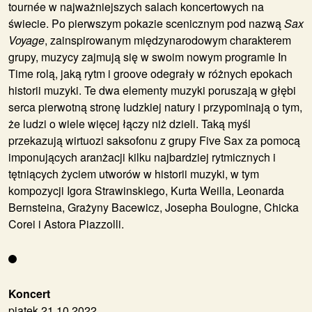
tournée w najważniejszych salach koncertowych na
świecie. Po pierwszym pokazie scenicznym pod nazwą
Sax
Voyage
, zainspirowanym międzynarodowym charakterem
grupy, muzycy zajmują się w swoim nowym programie In
Time rolą, jaką rytm i groove odegrały w różnych epokach
historii muzyki. Te dwa elementy muzyki poruszają w głębi
serca pierwotną stronę ludzkiej natury i przypominają o tym,
że ludzi o wiele więcej łączy niż dzieli. Taką myśl
przekazują wirtuozi saksofonu z grupy Five Sax za pomocą
imponujących aranżacji kilku najbardziej rytmicznych i
tętniących życiem utworów w historii muzyki, w tym
kompozycji Igora Strawinskiego, Kurta Weilla, Leonarda
Bernsteina, Grażyny Bacewicz, Josepha Boulogne, Chicka
Corei i Astora Piazzolli.
Koncert
piątek 21.10.2022