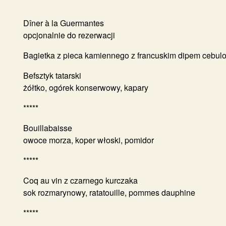
Dîner à la Guermantes
opcjonalnie do rezerwacji
Bagietka z pieca kamiennego z francuskim dipem cebu
Befsztyk tatarski
żółtko, ogórek konserwowy, kapary
*****
Bouillabaisse
owoce morza, koper włoski, pomidor
*****
Coq au vin z czarnego kurczaka
sok rozmarynowy, ratatouille, pommes dauphine
*****