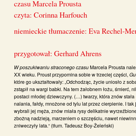
czasu Marcela Prousta
czyta: Corinna Harfouch
niemieckie tłumaczenie: Eva Rechel-Me
przygotował: Gerhard Ahrens
W poszukiwaniu straconego czasu
Marcela Prousta należ
XX wieku. Proust przypomina sobie w trzeciej części,
Gu
które go ukształtowały: „Odchoǳąc, życie uniosło z sob
zstąpił na wargi babki. Na tem żałobnem łożu, śmierć, ni
postaci młodej ǳiewczyny. (…) twarzy, która znów stała s
nalania, fałdy, mnożone od tylu lat przez cierpienie. I 
wybrali jej męża, znów miała rysy delikatnie wyrzeźbione
zbożną naǳieją, marzeniem o szczęściu, nawet niewinn
zniweczyły lata.“ (tłum. Tadeusz Boy-Żeleński)