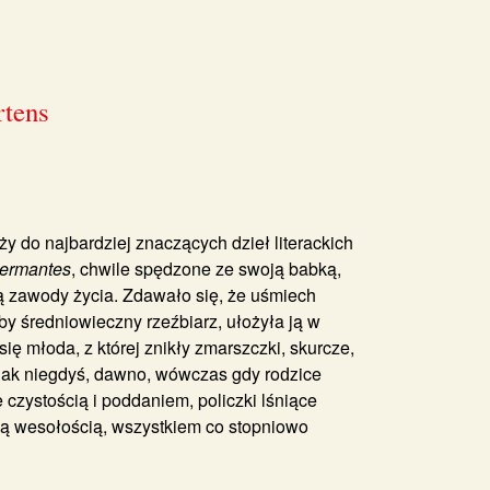
rtens
y do najbardziej znaczących dzieł literackich
ermantes
, chwile spędzone ze swoją babką,
ą zawody życia. Zdawało się, że uśmiech
by średniowieczny rzeźbiarz, ułożyła ją w
ię młoda, z której znikły zmarszczki, skurcze,
tak jak niegdyś, dawno, wówczas gdy roǳice
 czystością i poddaniem, policzki lśniące
ą wesołością, wszystkiem co stopniowo