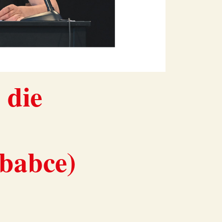
 die
babce)