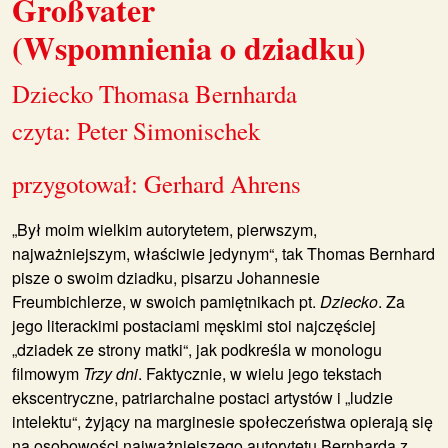
Großvater
(Wspomnienia o dziadku)
Dziecko Thomasa Bernharda
czyta: Peter Simonischek
przygotował: Gerhard Ahrens
„Był moim wielkim autorytetem, pierwszym,
najważniejszym, właściwie jedynym“, tak Thomas Bernhard
pisze o swoim dziadku, pisarzu Johannesie
Freumbichlerze, w swoich pamiętnikach pt.
Dziecko
. Za
jego literackimi postaciami męskimi stoi najczęściej
„dziadek ze strony matki“, jak podkreśla w monologu
filmowym
Trzy dni
. Faktycznie, w wielu jego tekstach
ekscentryczne, patriarchalne postaci artystów i „ludzie
intelektu“, żyjący na marginesie społeczeństwa opierają się
na osobowości najważniejszego autorytetu Bernharda z