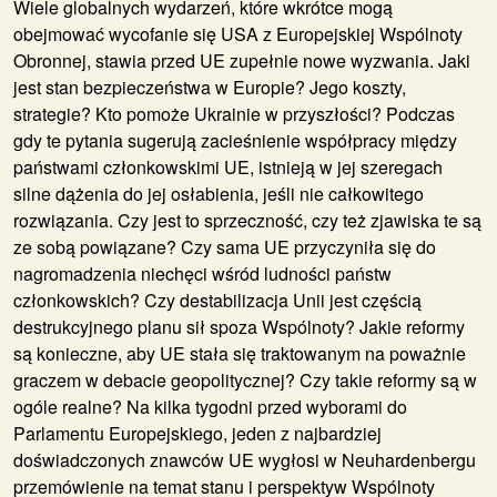
Wiele globalnych wydarzeń, które wkrótce mogą
obejmować wycofanie się USA z Europejskiej Wspólnoty
Obronnej, stawia przed UE zupełnie nowe wyzwania. Jaki
jest stan bezpieczeństwa w Europie? Jego koszty,
strategie? Kto pomoże Ukrainie w przyszłości? Podczas
gdy te pytania sugerują zacieśnienie współpracy między
państwami członkowskimi UE, istnieją w jej szeregach
silne dążenia do jej osłabienia, jeśli nie całkowitego
rozwiązania. Czy jest to sprzeczność, czy też zjawiska te są
ze sobą powiązane? Czy sama UE przyczyniła się do
nagromadzenia niechęci wśród ludności państw
członkowskich? Czy destabilizacja Unii jest częścią
destrukcyjnego planu sił spoza Wspólnoty? Jakie reformy
są konieczne, aby UE stała się traktowanym na poważnie
graczem w debacie geopolitycznej? Czy takie reformy są w
ogóle realne? Na kilka tygodni przed wyborami do
Parlamentu Europejskiego, jeden z najbardziej
doświadczonych znawców UE wygłosi w Neuhardenbergu
przemówienie na temat stanu i perspektyw Wspólnoty