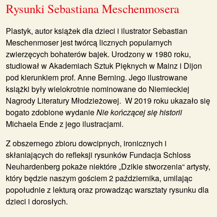
Rysunki Sebastiana Meschenmosera
Plastyk, autor książek dla dzieci i ilustrator
Sebastian
Meschenmoser
jest twórcą licznych popularnych
zwierzęcych bohaterów bajek. Urodzony w 1980 roku,
studiował w Akademiach Sztuk Pięknych w Mainz i Dijon
pod kierunkiem prof. Anne Berning. Jego ilustrowane
książki były wielokrotnie nominowane do Niemieckiej
Nagrody Literatury Młodzieżowej. W 2019 roku ukazało się
bogato zdobione wydanie
Nie kończącej się historii
Michaela Ende z jego ilustracjami.
Z obszernego zbioru dowcipnych, ironicznych i
skłaniających do refleksji rysunków Fundacja Schloss
Neuhardenberg pokaże niektóre „Dzikie stworzenia“ artysty,
który będzie naszym gościem 2 października, umilając
popołudnie z lekturą oraz prowadząc warsztaty rysunku dla
dzieci i dorosłych.