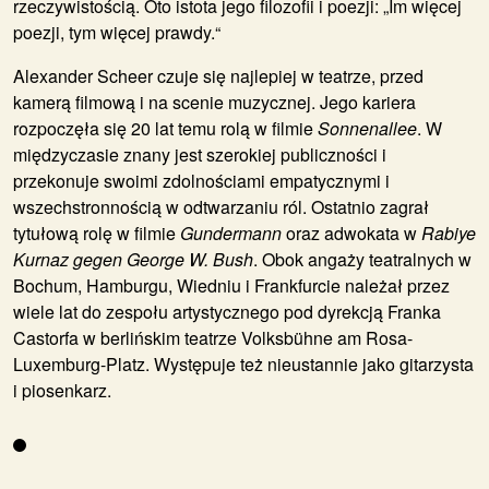
rzeczywistością. Oto istota jego filozofii i poezji: „Im więcej
poezji, tym więcej prawdy.“
Alexander Scheer
czuje się najlepiej w teatrze, przed
kamerą filmową i na scenie muzycznej. Jego kariera
rozpoczęła się 20 lat temu rolą w filmie
Sonnenallee
. W
międzyczasie znany jest szerokiej publiczności i
przekonuje swoimi zdolnościami empatycznymi i
wszechstronnością w odtwarzaniu ról. Ostatnio zagrał
tytułową rolę w filmie
Gundermann
oraz adwokata w
Rabiye
Kurnaz gegen George W. Bush
. Obok angaży teatralnych w
Bochum, Hamburgu, Wiedniu i Frankfurcie należał przez
wiele lat do zespołu artystycznego pod dyrekcją Franka
Castorfa w berlińskim teatrze Volksbühne am Rosa-
Luxemburg-Platz. Występuje też nieustannie jako gitarzysta
i piosenkarz.